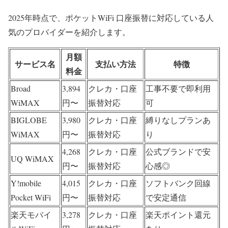
2025年時点で、ポケットWiFi 口座振替に対応している人
気のプロバイダーを紹介します。
月額
サービス名
支払い方法
特徴
料金
Broad
3,894
クレカ・口座
工事不要で即利用
WiMAX
円〜
振替対応
可
BIGLOBE
3,980
クレカ・口座
縛りなしプランあ
WiMAX
円〜
振替対応
り
4,268
クレカ・口座
公式ブランドで安
UQ WiMAX
円〜
振替対応
心感◎
Y!mobile
4,015
クレカ・口座
ソフトバンク回線
Pocket WiFi
円〜
振替対応
で安定通信
楽天モバイ
3,278
クレカ・口座
楽天ポイント還元