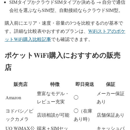
SIMタイプかクラウドSIMタイプか決める → 自分で通信
会社を選ぶならSIM型、自動接続ならクラウドSIM型。
購入前にエリア・速度・容量の3つを比較するのが基本で
す。詳細な比較表やおすすめプランは、
WiFiストアのポケ
ットWiFi購入比較記事
でも確認できます。
ポケットWiFi購入におすすめの販売
店
販売店
特徴
即日発送
保証
豊富なモデル・
メーカー保証
Amazon
◯
レビュー充実
あり
ヨドバシ／ビ
◯（在庫
店頭相談が可能
店舗保証あり
ックカメラ
あり時）
UQ WiMAX公
端末＋SIMセッ
キャッシュバ