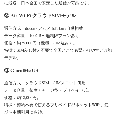
に最適。日本全国で安定した通信が可能です。
② Air Wi-Fi クラウドSIMモデル
通信方式：docomo／au／SoftBank自動切替。
データ容量：100GB〜無制限プランあり。
価格：約25,000円（機種＋SIM込み）。
特徴：SIM差し替え不要で全国どこでも繋がりやすい万能
モデル。
③ GlocalMe U3
通信方式：クラウドSIM＋SIMスロット併用。
データ容量：都度チャージ型・プリペイド式。
価格：約18,000円。
特徴：契約不要で使えるプリペイド型ポケットWiFi。短
期〜中期利用にも◎。