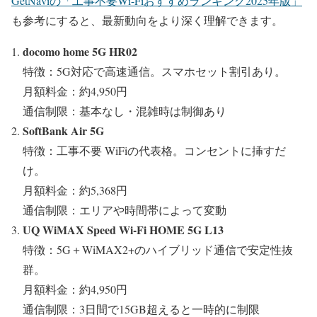
GetNaviの「工事不要Wi-Fiおすすめランキング2025年版」
も参考にすると、最新動向をより深く理解できます。
docomo home 5G HR02
特徴：5G対応で高速通信。スマホセット割引あり。
月額料金：約4,950円
通信制限：基本なし・混雑時は制御あり
SoftBank Air 5G
特徴：工事不要 WiFiの代表格。コンセントに挿すだ
け。
月額料金：約5,368円
通信制限：エリアや時間帯によって変動
UQ WiMAX Speed Wi-Fi HOME 5G L13
特徴：5G＋WiMAX2+のハイブリッド通信で安定性抜
群。
月額料金：約4,950円
通信制限：3日間で15GB超えると一時的に制限