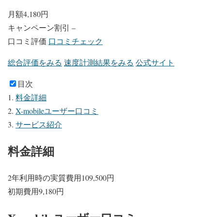
月額
4,180
円
キャンペーン割引
–
口コミ評価
口コミチェック
総合評価をみる
速度計測結果をみる
公式サイト
目次
料金詳細
X-mobileユーザー口コミ
サービス紹介
料金詳細
2年利用時の実質費用
109,500
円
初期費用
9,180
円