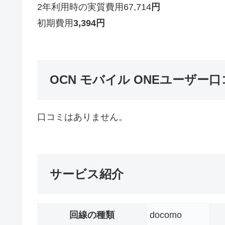
2年利用時の実質費用
67,714
円
初期費用
3,394
円
OCN モバイル ONEユーザー
口コミはありません。
サービス紹介
回線の種類
docomo