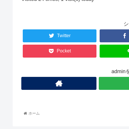
シ
Twitter
Pocket
admi
ホーム