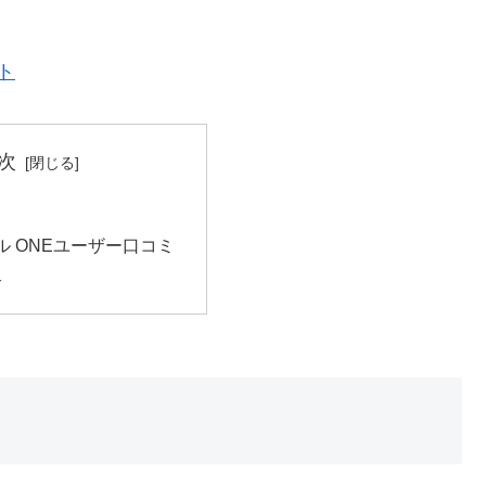
ト
次
イル ONEユーザー口コミ
介