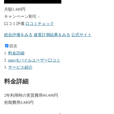
月額
1,480
円
キャンペーン割引
–
口コミ評価
口コミチェック
総合評価をみる
速度計測結果をみる
公式サイト
目次
料金詳細
nuroモバイルユーザー口コミ
サービス紹介
料金詳細
2年利用時の実質費用
40,400
円
初期費用
4,880
円