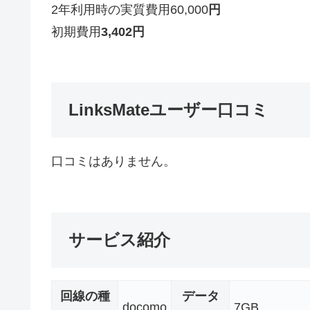
2年利用時の実質費用
60,000
円
初期費用
3,402
円
LinksMateユーザー口コミ
口コミはありません。
サービス紹介
回線の種
データ
docomo
7GB