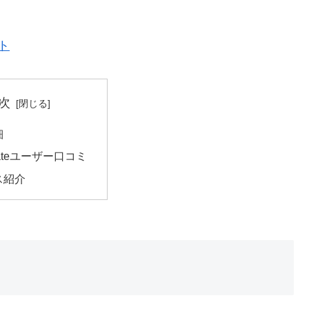
ト
次
細
Mateユーザー口コミ
ス紹介