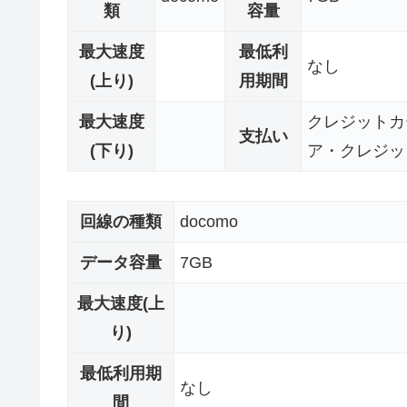
類
容量
最大速度
最低利
なし
(上り)
用期間
最大速度
クレジットカ
支払い
(下り)
ア・クレジッ
回線の種類
docomo
データ容量
7GB
最大速度(上
り)
最低利用期
なし
間