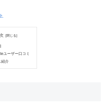
ト
次
細
Mateユーザー口コミ
ス紹介