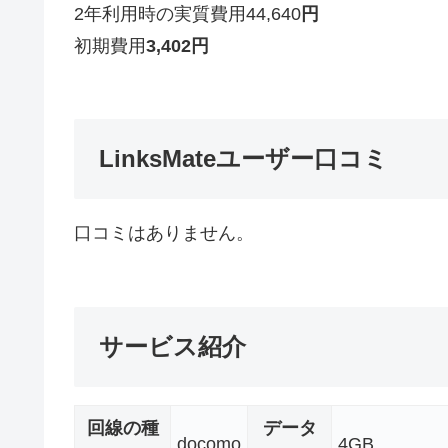
2年利用時の実質費用
44,640
円
初期費用
3,402
円
LinksMateユーザー口コミ
口コミはありません。
サービス紹介
回線の種
データ
docomo
4GB