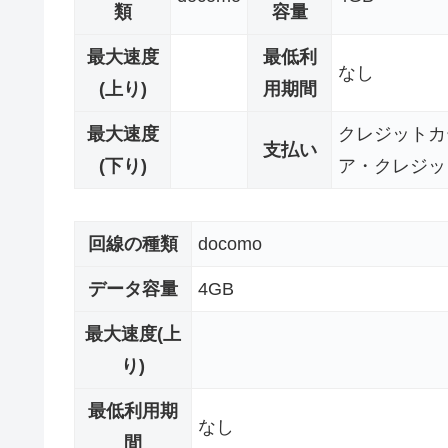
類
容量
最大速度
最低利
なし
(上り)
用期間
最大速度
クレジットカ
支払い
(下り)
ア・クレジッ
回線の種類
docomo
データ容量
4GB
最大速度(上
り)
最低利用期
なし
間