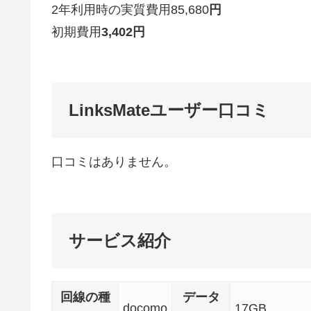
2年利用時の実質費用
85,680
円
初期費用
3,402
円
LinksMateユーザー口コミ
口コミはありません。
サービス紹介
回線の種
データ
docomo
17GB