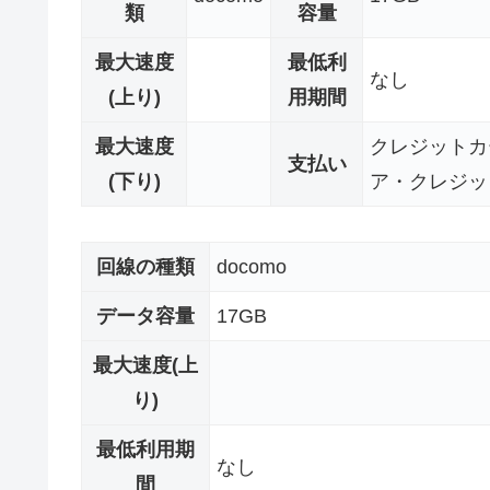
類
容量
最大速度
最低利
なし
(上り)
用期間
最大速度
クレジットカ
支払い
(下り)
ア・クレジッ
回線の種類
docomo
データ容量
17GB
最大速度(上
り)
最低利用期
なし
間