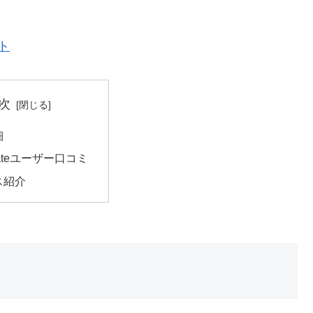
ト
次
細
Mateユーザー口コミ
ス紹介