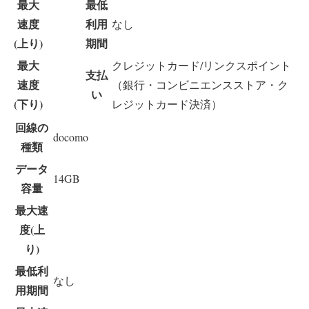
最大
最低
速度
利用
なし
(上り)
期間
最大
クレジットカード/リンクスポイント
支払
速度
（銀行・コンビニエンスストア・ク
い
(下り)
レジットカード決済）
回線の
docomo
種類
データ
14GB
容量
最大速
度(上
り)
最低利
なし
用期間