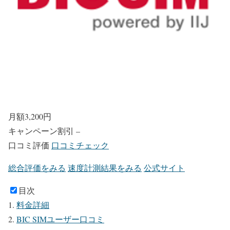
月額
3,200
円
キャンペーン割引
–
口コミ評価
口コミチェック
総合評価をみる
速度計測結果をみる
公式サイト
目次
料金詳細
BIC SIMユーザー口コミ