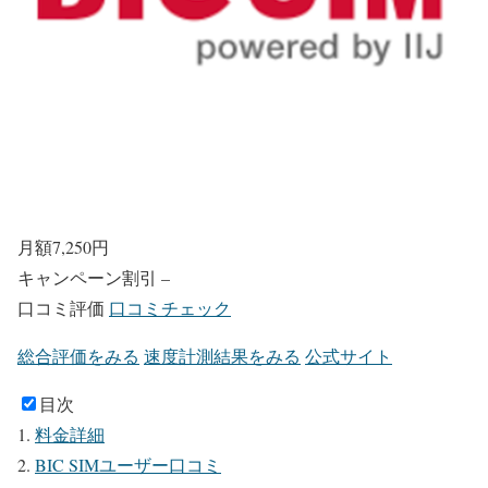
月額
7,250
円
キャンペーン割引
–
口コミ評価
口コミチェック
総合評価をみる
速度計測結果をみる
公式サイト
目次
料金詳細
BIC SIMユーザー口コミ