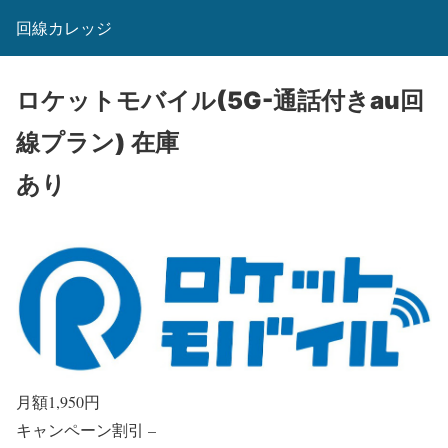
回線カレッジ
ロケットモバイル(5G-通話付きau回
線プラン)
在庫
あり
月額
1,950
円
キャンペーン割引
–