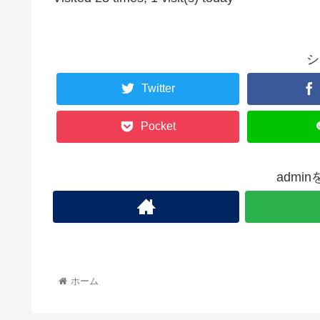
シ
Twitter
Pocket
admi
ホーム