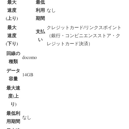
最大
最低
速度
利用
なし
(上り)
期間
最大
クレジットカード/リンクスポイント
支払
速度
（銀行・コンビニエンスストア・ク
い
(下り)
レジットカード決済）
回線の
docomo
種類
データ
14GB
容量
最大速
度(上
り)
最低利
なし
用期間